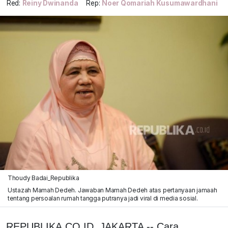
Red:
Reiny Dwinanda
Rep:
Noer Qomariah Kusumawardhani
Thoudy Badai_Republika
Ustazah Mamah Dedeh. Jawaban Mamah Dedeh atas pertanyaan jamaah
tentang persoalan rumah tangga putranya jadi viral di media sosial.
REPUBLIKA.CO.ID, JAKARTA -- Cara