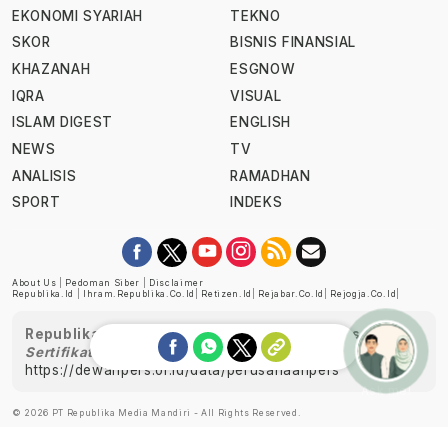
EKONOMI SYARIAH
TEKNO
SKOR
BISNIS FINANSIAL
KHAZANAH
ESGNOW
IQRA
VISUAL
ISLAM DIGEST
ENGLISH
NEWS
TV
ANALISIS
RAMADHAN
SPORT
INDEKS
About Us
|
Pedoman Siber
|
Disclaimer
Republika.id
|
Ihram.republika.co.id
|
Retizen.id
|
Rejabar.co.id
|
Rejogja.co.id
|
Republika telah diverifikasi oleh Dewan Pers
Sertifikat Nomor 1058/DP-Verifikasi/K/XII/2022
https://dewanpers.or.id/data/perusahaanpers
Ask me!
© 2026 PT Republika Media Mandiri - All Rights Reserved.