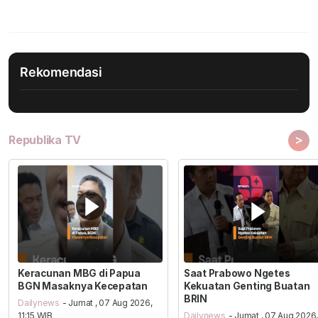
Rekomendasi
>
Republika TV
Keracunan MBG di Papua
Saat Prabowo Ngetes
BGN Masaknya Kecepatan
Kekuatan Genting Buatan
BRIN
Dailynews
- Jumat , 07 Aug 2026,
11:15 WIB
Dailynews
- Jumat , 07 Aug 2026