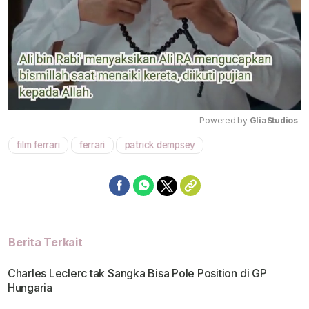
Powered by 
GliaStudios
film ferrari
ferrari
patrick dempsey
Mute
Berita Terkait
Charles Leclerc tak Sangka Bisa Pole Position di GP
Hungaria