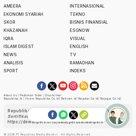
AMEERA
INTERNASIONAL
EKONOMI SYARIAH
TEKNO
SKOR
BISNIS FINANSIAL
KHAZANAH
ESGNOW
IQRA
VISUAL
ISLAM DIGEST
ENGLISH
NEWS
TV
ANALISIS
RAMADHAN
SPORT
INDEKS
About Us
|
Pedoman Siber
|
Disclaimer
Republika.id
|
Ihram.republika.co.id
|
Retizen.id
|
Rejabar.co.id
|
Rejogja.co.id
|
Republika telah diverifikasi oleh Dewan Pers
Sertifikat Nomor 1058/DP-Verifikasi/K/XII/2022
https://dewanpers.or.id/data/perusahaanpers
Ask me!
© 2026 PT Republika Media Mandiri - All Rights Reserved.