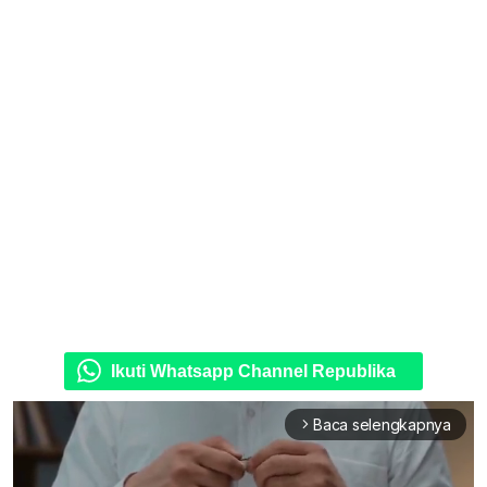
Ikuti Whatsapp Channel Republika
Baca selengkapnya
arrow_forward_ios