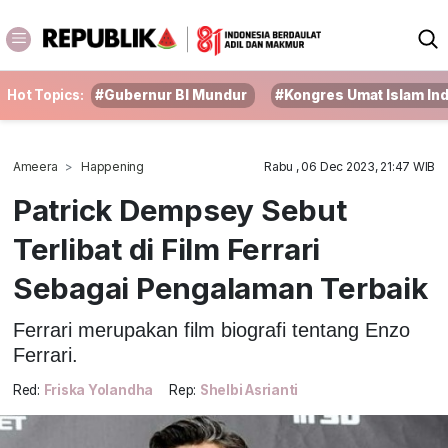
Hot Topics:
#Gubernur BI Mundur
#Kongres Umat Islam In
Ameera
Happening
Rabu , 06 Dec 2023, 21:47 WIB
Patrick Dempsey Sebut
Terlibat di Film Ferrari
Sebagai Pengalaman Terbaik
Ferrari merupakan film biografi tentang Enzo
Ferrari.
Red:
Friska Yolandha
Rep:
Shelbi Asrianti