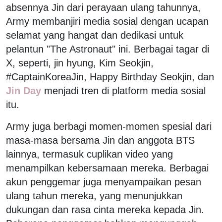
absennya Jin dari perayaan ulang tahunnya,
Army membanjiri media sosial dengan ucapan
selamat yang hangat dan dedikasi untuk
pelantun "The Astronaut" ini. Berbagai tagar di
X, seperti, jin hyung, Kim Seokjin,
#CaptainKoreaJin, Happy Birthday Seokjin, dan
Jin Day
menjadi tren di platform media sosial
itu.
Army juga berbagi momen-momen spesial dari
masa-masa bersama Jin dan anggota BTS
lainnya, termasuk cuplikan video yang
menampilkan kebersamaan mereka. Berbagai
akun penggemar juga menyampaikan pesan
ulang tahun mereka, yang menunjukkan
dukungan dan rasa cinta mereka kepada Jin.