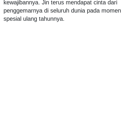
kewajibannya. Jin terus mendapat cinta dari
penggemarnya di seluruh dunia pada momen
spesial ulang tahunnya.