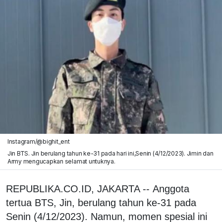
Instagram/@bighit_ent
Jin BTS. Jin berulang tahun ke-31 pada hari ini,Senin (4/12/2023). Jimin dan
Army mengucapkan selamat untuknya.
REPUBLIKA.CO.ID, JAKARTA -- Anggota
tertua BTS, Jin, berulang tahun ke-31 pada
Senin (4/12/2023). Namun, momen spesial ini