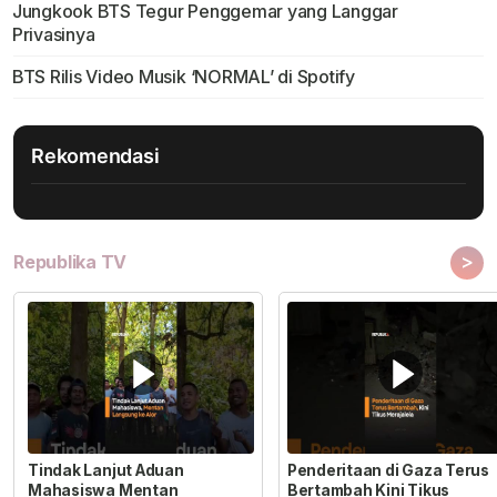
Jungkook BTS Tegur Penggemar yang Langgar
Privasinya
BTS Rilis Video Musik ‘NORMAL’ di Spotify
Rekomendasi
>
Republika TV
Tindak Lanjut Aduan
Penderitaan di Gaza Terus
Mahasiswa Mentan
Bertambah Kini Tikus