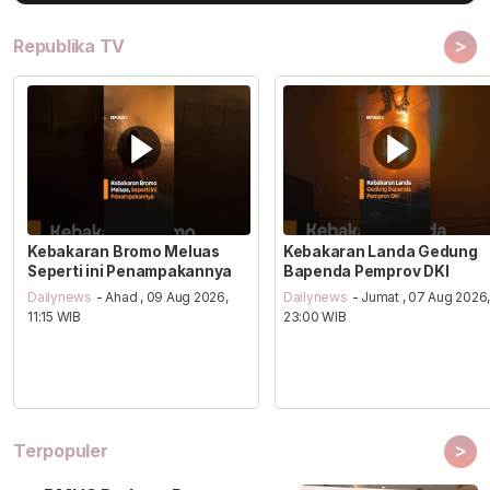
>
Republika TV
Kebakaran Bromo Meluas
Kebakaran Landa Gedung
Seperti ini Penampakannya
Bapenda Pemprov DKI
Dailynews
- Ahad , 09 Aug 2026,
Dailynews
- Jumat , 07 Aug 2026
11:15 WIB
23:00 WIB
>
Terpopuler