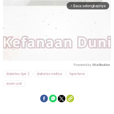
Baca selengkapnya
arrow_forward_ios
Powered by 
GliaStudios
diabetes tipe 2
diabetes melitus
hipertensi
Mute
asam urat