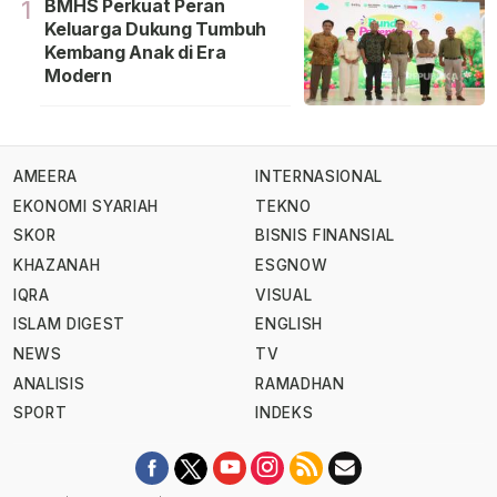
BMHS Perkuat Peran
1
Keluarga Dukung Tumbuh
Kembang Anak di Era
Modern
AMEERA
INTERNASIONAL
EKONOMI SYARIAH
TEKNO
SKOR
BISNIS FINANSIAL
KHAZANAH
ESGNOW
IQRA
VISUAL
ISLAM DIGEST
ENGLISH
NEWS
TV
ANALISIS
RAMADHAN
SPORT
INDEKS