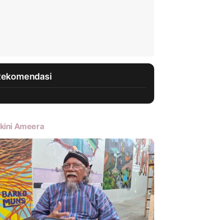
Rekomendasi
kini Ameera