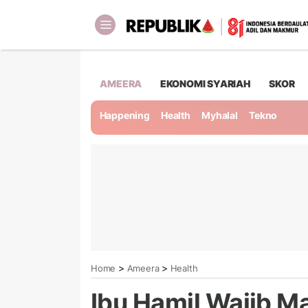
AMEERA
EKONOMI SYARIAH
SKOR
Happening
Health
Myhalal
Tekno
>
>
Home
Ameera
Health
Ibu Hamil Wajib M