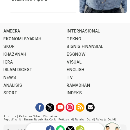
AMEERA
INTERNASIONAL
EKONOMI SYARIAH
TEKNO
SKOR
BISNIS FINANSIAL
KHAZANAH
ESGNOW
IQRA
VISUAL
ISLAM DIGEST
ENGLISH
NEWS
TV
ANALISIS
RAMADHAN
SPORT
INDEKS
About Us
|
Pedoman Siber
|
Disclaimer
Republika.id
|
Ihram.republika.co.id
|
Retizen.id
|
Rejabar.co.id
|
Rejogja.co.id
|