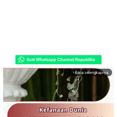
Ikuti Whatsapp Channel Republika
Baca selengkapnya
arrow_forward_ios