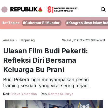
Hot Topics:
#Gubernur BI Mundur
#Kongres Umat Islam In
Ameera
Happening
Selasa , 31 Oct 2023, 08:54 WIB
Ulasan Film Budi Pekerti:
Refleksi Diri Bersama
Keluarga Bu Prani
Budi Pekerti ingin menyampaikan pesan
framing sesuatu yang viral sering terjadi.
Red:
Friska Yolandha
Rep:
Rahma Sulistya