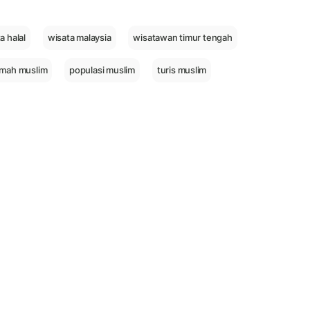
a halal
wisata malaysia
wisatawan timur tengah
amah muslim
populasi muslim
turis muslim