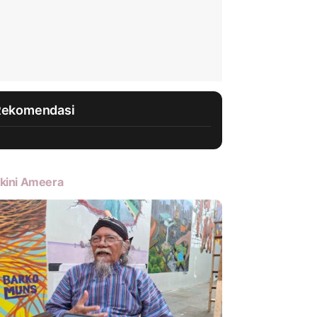
Rekomendasi
kini Ameera