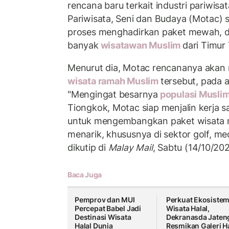
rencana baru terkait industri pariwisa
Pariwisata, Seni dan Budaya (Motac) 
proses menghadirkan paket mewah, d
banyak
wisatawan Muslim
dari Timur
Menurut dia, Motac rencananya akan
wisata ramah Muslim
tersebut, pada 
"Mengingat besarnya
populasi Musli
Tiongkok, Motac siap menjalin kerja 
untuk mengembangkan paket wisata 
menarik, khususnya di sektor golf, med
dikutip di
Malay Mail
, Sabtu (14/10/202
Baca Juga
Pemprov dan MUI
Perkuat Ekosiste
Percepat Babel Jadi
Wisata Halal,
Destinasi Wisata
Dekranasda Jaten
Halal Dunia
Resmikan Galeri Ha