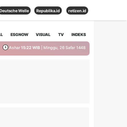
Deutsche Welle
Republika.id
retizen.id
AL
ESGNOW
VISUAL
TV
INDEKS
Ashar
15:22 WIB
| Minggu, 26 Safar 1448