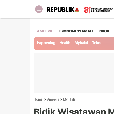
AMEERA
EKONOMI SYARIAH
SKOR
Happening
Health
Myhalal
Tekno
>
>
Home
Ameera
My Halal
Bidik Wisatawan 