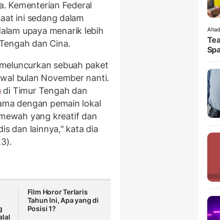
ta. Kementerian Federal
saat ini sedang dalam
alam upaya menarik lebih
Ahad
Tea
 Tengah dan Cina.
Spa
 meluncurkan sebuah paket
awal bulan November nanti.
m
di Timur Tengah dan
sama dengan pemain lokal
mewah yang kreatif dan
is dan lainnya," kata dia
3).
m
Film Horor Terlaris
Tahun Ini, Apa yang di
g
Posisi 1?
lal