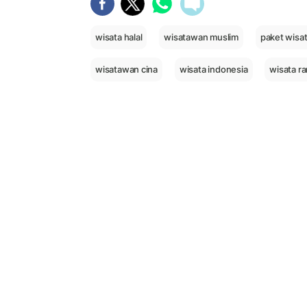
wisata halal
wisatawan muslim
paket wisat
wisatawan cina
wisata indonesia
wisata r