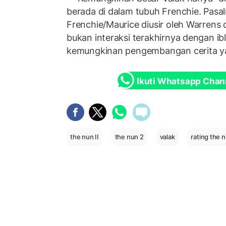
berada di dalam tubuh Frenchie. Pasa
Frenchie/Maurice diusir oleh Warrens da
bukan interaksi terakhirnya dengan ib
kemungkinan pengembangan cerita 
Ikuti Whatsapp Chan
the nun II
the nun 2
valak
rating the 