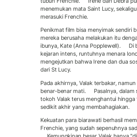
tubuh Frenchie. Irene dan Debra pun
menemukan mata Saint Lucy, sekalig
merasuki Frenchie.
Penikmat film bisa menyimak sendiri
mereka berusaha melakukan itu denga
ibunya, Kate (Anna Popplewell). Di ba
kejaran intens, runtuhnya menara lon
mengejutkan bahwa Irene dan dua sos
dari St Lucy.
Pada akhirnya, Valak terbakar, namun 
benar-benar mati. Pasalnya, dalam s
tokoh Valak terus menghantui hingga
sedikit akhir yang membahagiakan.
Kekuatan para biarawati berhasil mem
Frenchie, yang sudah sepenuhnya sada
Kemungkinan besar Valak hanya "di