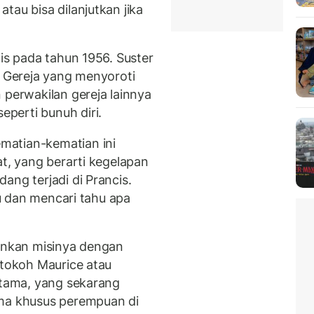
tau bisa dilanjutkan jika
is pada tahun 1956. Suster
l Gereja yang menyoroti
 perwakilan gereja lainnya
eperti bunuh diri.
atian-kematian ini
at, yang berarti kegelapan
ang terjadi di Prancis.
tu dan mencari tahu apa
lankan misinya dengan
 tokoh Maurice atau
ertama, yang sekarang
ama khusus perempuan di