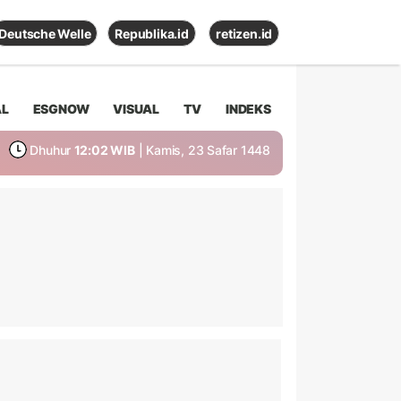
Deutsche Welle
Republika.id
retizen.id
AL
ESGNOW
VISUAL
TV
INDEKS
Dhuhur
12:02 WIB
| Kamis, 23 Safar 1448