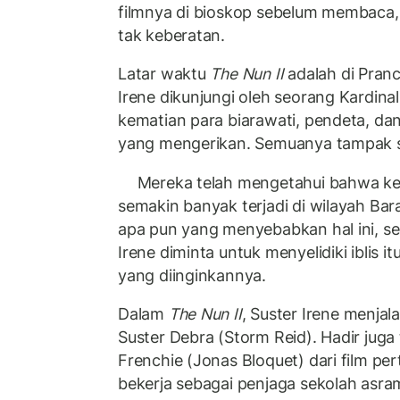
filmnya di bioskop sebelum membaca, a
tak keberatan.
Latar waktu
The Nun II
adalah di Pranc
Irene dikunjungi oleh seorang Kardina
kematian para biarawati, pendeta, dan
yang mengerikan. Semuanya tampak s
Mereka telah mengetahui bahwa kem
semakin banyak terjadi di wilayah Bar
apa pun yang menyebabkan hal ini, sed
Irene diminta untuk menyelidiki iblis i
yang diinginkannya.
Dalam
The Nun II
, Suster Irene menja
Suster Debra (Storm Reid). Hadir juga
Frenchie (Jonas Bloquet) dari film p
bekerja sebagai penjaga sekolah asr