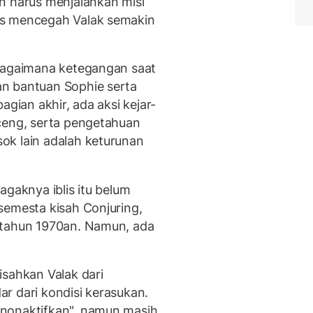
 harus menjalankan misi
us mencegah Valak semakin
 bagaimana ketegangan saat
n bantuan Sophie serta
gian akhir, ada aksi kejar-
ceng, serta pengetahuan
ok lain adalah keturunan
agaknya iblis itu belum
emesta kisah Conjuring,
 tahun 1970an. Namun, ada
isahkan Valak dari
r dari kondisi kerasukan.
nonaktifkan", namun masih