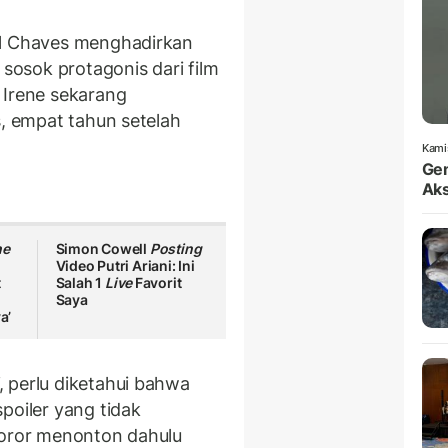
l Chaves menghadirkan
 sosok protagonis dari film
 Irene sekarang
s, empat tahun setelah
Kami
Gem
Aks
he
Simon Cowell
Posting
Video Putri Ariani: Ini
t
Salah 1
Live
Favorit
Saya
a’
, perlu diketahui bahwa
poiler yang tidak
horor menonton dahulu