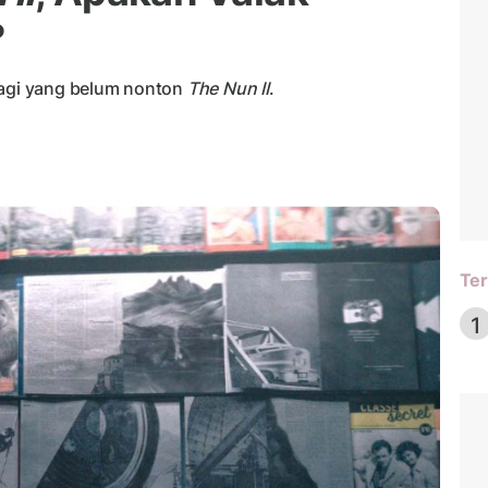
?
bagi yang belum nonton
The Nun II
.
Ter
1