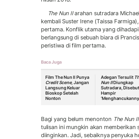
The Nun II
arahan sutradara Michae
kembali Suster Irene (Taissa Farmiga),
pertama. Konflik utama yang dihadapi
berlangsung di sebuah biara di Pranci
peristiwa di film pertama.
Baca Juga
Film The Nun II Punya
Adegan Tersulit
T
Credit Scene
, Jangan
Nun II
Diungkap
Langsung Keluar
Sutradara, Disebu
Bioskop Setelah
Hampir
Nonton
‘Menghancukanny
Bagi yang belum menonton
The Nun II
tulisan ini mungkin akan memberikan s
diinginkan. Jadi, sebaiknya penyuka 