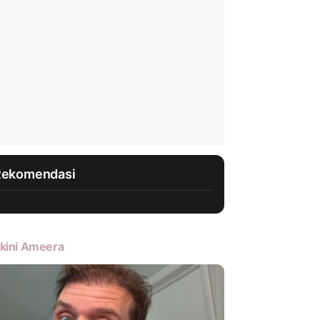
Rekomendasi
kini Ameera