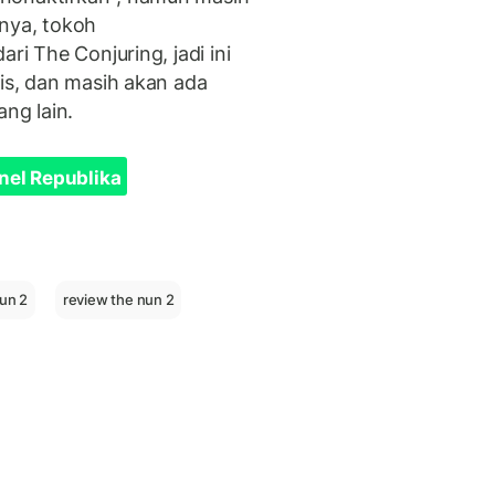
lnya, tokoh
ri The Conjuring, jadi ini
lis, dan masih akan ada
yang lain.
nel Republika
nun 2
review the nun 2