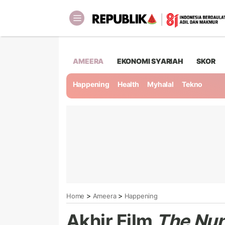
AMEERA
EKONOMI SYARIAH
SKOR
Happening
Health
Myhalal
Tekno
>
>
Home
Ameera
Happening
Akhir Film
The Nun 