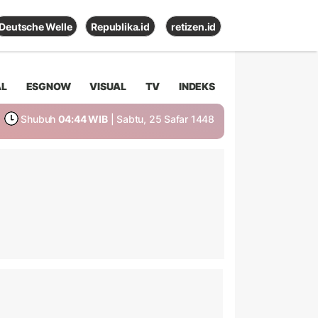
Deutsche Welle
Republika.id
retizen.id
AL
ESGNOW
VISUAL
TV
INDEKS
Shubuh
04:44 WIB
| Sabtu, 25 Safar 1448