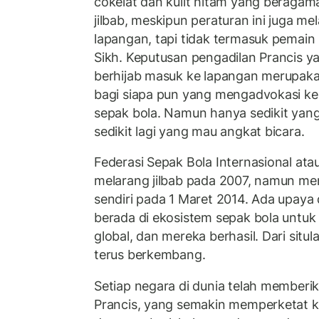
cokelat dan kulit hitam yang beraga
jilbab, meskipun peraturan ini juga me
lapangan, tapi tidak termasuk pemain 
Sikh. Keputusan pengadilan Prancis 
berhijab masuk ke lapangan merupak
bagi siapa pun yang mengadvokasi ke
sepak bola. Namun hanya sedikit yang
sedikit lagi yang mau angkat bicara.
Federasi Sepak Bola Internasional ata
melarang jilbab pada 2007, namun m
sendiri pada 1 Maret 2014. Ada upaya 
berada di ekosistem sepak bola untu
global, dan mereka berhasil. Dari situ
terus berkembang.
Setiap negara di dunia telah memberi
Prancis, yang semakin memperketat ke