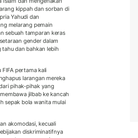
ma Islam dan mengenakan
larang kippah dan sorban di
pria Yahudi dan
yang melarang pemain
an sebuah tamparan keras
setaraan gender dalam
 tahu dan bahkan lebih
u FIFA pertama kali
enghapus larangan mereka
dari pihak-pihak yang
k membawa jilbab ke kancah
lah sepak bola wanita mulai
kan akomodasi, kecuali
bijakan diskriminatifnya