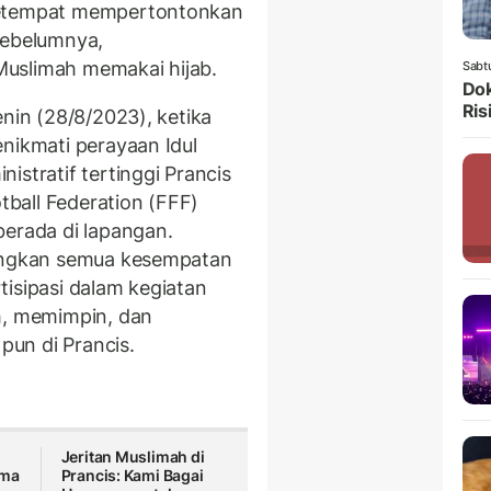
setempat mempertontonkan
Sebelumnya,
uslimah memakai hijab.
Sabt
Dok
Ris
nin (28/8/2023), ketika
enikmati perayaan Idul
istratif tertinggi Prancis
ball Federation (FFF)
berada di lapangan.
langkan semua kesempatan
tisipasi dalam kegiatan
h, memimpin, dan
 pun di Prancis.
Jeritan Muslimah di
ama
Prancis: Kami Bagai