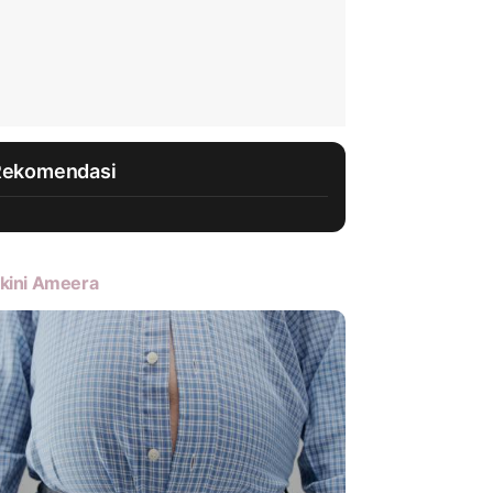
Rekomendasi
kini Ameera