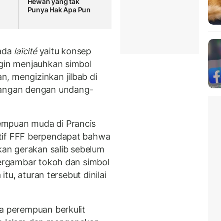
Hewan yang tak
Punya Hak Apa Pun
pada
laïcité
yaitu konsep
ngin menjauhkan simbol
, mengizinkan jilbab di
tangan dengan undang-
empuan muda di Prancis
tif FFF berpendapat bahwa
an gerakan salib sebelum
bergambar tokoh dan simbol
itu, aturan tersebut dinilai
da perempuan berkulit