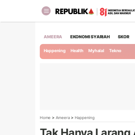
AMEERA
EKONOMI SYARIAH
SKOR
Happening
Health
Myhalal
Tekno
>
>
Home
Ameera
Happening
Tak Hanya Larang