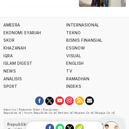
AMEERA
INTERNASIONAL
EKONOMI SYARIAH
TEKNO
SKOR
BISNIS FINANSIAL
KHAZANAH
ESGNOW
IQRA
VISUAL
ISLAM DIGEST
ENGLISH
NEWS
TV
ANALISIS
RAMADHAN
SPORT
INDEKS
About Us
|
Pedoman Siber
|
Disclaimer
Republika.id
|
Ihram.republika.co.id
|
Retizen.id
|
Rejabar.co.id
|
Rejogja.co.id
|
Republika telah diverifikasi oleh Dewan Pers