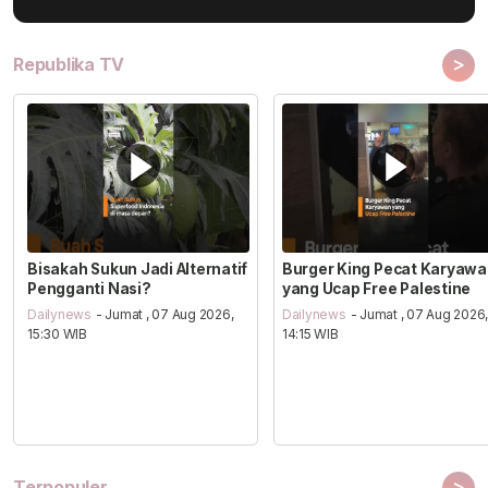
>
Republika TV
Bisakah Sukun Jadi Alternatif
Burger King Pecat Karyaw
Pengganti Nasi?
yang Ucap Free Palestine
Dailynews
- Jumat , 07 Aug 2026,
Dailynews
- Jumat , 07 Aug 2026
15:30 WIB
14:15 WIB
>
Terpopuler