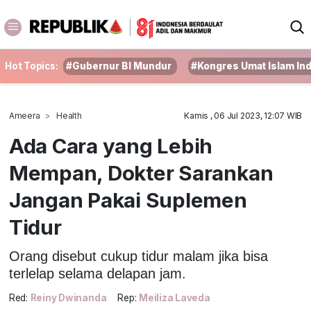
Hot Topics:
#Gubernur BI Mundur
#Kongres Umat Islam In
Ameera
Health
Kamis , 06 Jul 2023, 12:07 WIB
Ada Cara yang Lebih
Mempan, Dokter Sarankan
Jangan Pakai Suplemen
Tidur
Orang disebut cukup tidur malam jika bisa
terlelap selama delapan jam.
Red:
Reiny Dwinanda
Rep:
Meiliza Laveda