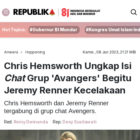
Hot Topics:
#Gubernur BI Mundur
#Kongres Umat Islam In
Ameera
Happening
Kamis , 08 Jun 2023, 21:21 WIB
Chris Hemsworth Ungkap Isi
Chat
Grup 'Avangers' Begitu
Jeremy Renner Kecelakaan
Chris Hemsworth dan Jeremy Renner
tergabung di grup chat Avengers.
Red:
Reiny Dwinanda
Rep:
Desy Susilawati