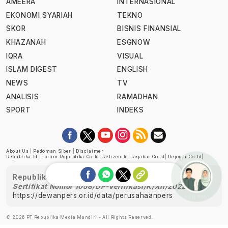
AMEERA
INTERNASIONAL
EKONOMI SYARIAH
TEKNO
SKOR
BISNIS FINANSIAL
KHAZANAH
ESGNOW
IQRA
VISUAL
ISLAM DIGEST
ENGLISH
NEWS
TV
ANALISIS
RAMADHAN
SPORT
INDEKS
About Us
|
Pedoman Siber
|
Disclaimer
Republika.id
|
Ihram.republika.co.id
|
Retizen.id
|
Rejabar.co.id
|
Rejogja.co.id
|
Republika telah diverifikasi oleh Dewan Pers
Sertifikat Nomor 1058/DP-Verifikasi/K/XII/2022
https://dewanpers.or.id/data/perusahaanpers
Ask me!
© 2026 PT Republika Media Mandiri - All Rights Reserved.