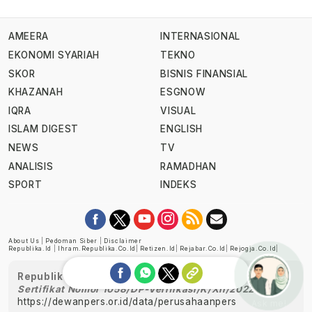
AMEERA
INTERNASIONAL
EKONOMI SYARIAH
TEKNO
SKOR
BISNIS FINANSIAL
KHAZANAH
ESGNOW
IQRA
VISUAL
ISLAM DIGEST
ENGLISH
NEWS
TV
ANALISIS
RAMADHAN
SPORT
INDEKS
About Us
|
Pedoman Siber
|
Disclaimer
Republika.id
|
Ihram.republika.co.id
|
Retizen.id
|
Rejabar.co.id
|
Rejogja.co.id
|
Republika telah diverifikasi oleh Dewan Pers
Sertifikat Nomor 1058/DP-Verifikasi/K/XII/2022
https://dewanpers.or.id/data/perusahaanpers
Ask me!