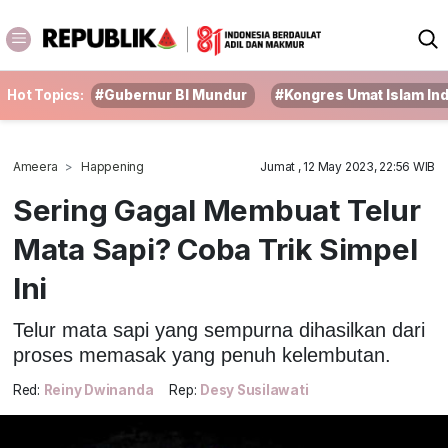
Hot Topics:
#Gubernur BI Mundur
#Kongres Umat Islam In
Ameera
Happening
Jumat , 12 May 2023, 22:56 WIB
Sering Gagal Membuat Telur
Mata Sapi? Coba Trik Simpel
Ini
Telur mata sapi yang sempurna dihasilkan dari
proses memasak yang penuh kelembutan.
Red:
Reiny Dwinanda
Rep:
Desy Susilawati