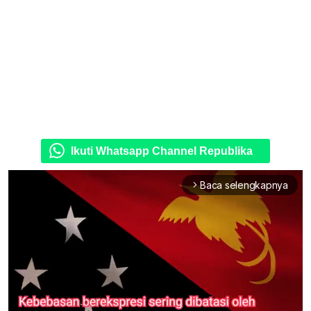
Ikuti Whatsapp Channel Republika
Baca selengkapnya
arrow_forward_ios