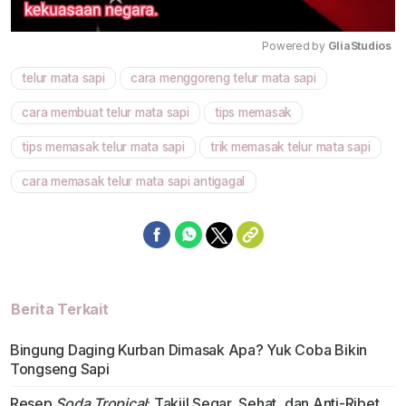
Powered by 
GliaStudios
telur mata sapi
cara menggoreng telur mata sapi
Mute
cara membuat telur mata sapi
tips memasak
tips memasak telur mata sapi
trik memasak telur mata sapi
cara memasak telur mata sapi antigagal
Berita Terkait
Bingung Daging Kurban Dimasak Apa? Yuk Coba Bikin
Tongseng Sapi
Resep
Soda Tropical
: Takjil Segar, Sehat, dan Anti-Ribet