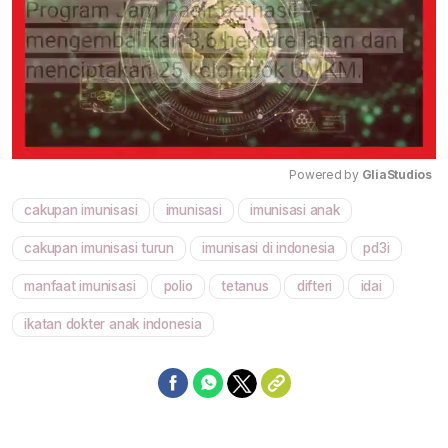
Powered by 
GliaStudios
cakupan imunisasi
imunisasi
imunisasi anak
Mute
cakupan imunisasi turun
imunisasi di indonesia
pd3i
manfaat imunisasi
polio
tetanus
difteri
idai
ikatan dokter anak indonesia