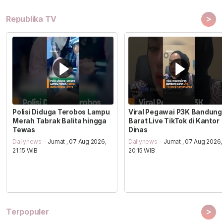
>
Republika TV
Polisi Diduga Terobos Lampu
Viral Pegawai P3K Bandung
Merah Tabrak Balita hingga
Barat Live TikTok di Kantor
Tewas
Dinas
Dailynews
- Jumat , 07 Aug 2026,
Dailynews
- Jumat , 07 Aug 2026
21:15 WIB
20:15 WIB
>
Terpopuler