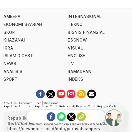
AMEERA
INTERNASIONAL
EKONOMI SYARIAH
TEKNO
SKOR
BISNIS FINANSIAL
KHAZANAH
ESGNOW
IQRA
VISUAL
ISLAM DIGEST
ENGLISH
NEWS
TV
ANALISIS
RAMADHAN
SPORT
INDEKS
About Us
|
Pedoman Siber
|
Disclaimer
Republika.id
|
Ihram.republika.co.id
|
Retizen.id
|
Rejabar.co.id
|
Rejogja.co.id
|
Republika telah diverifikasi oleh Dewan Pers
Sertifikat Nomor 1058/DP-Verifikasi/K/XII/2022
https://dewanpers.or.id/data/perusahaanpers
Ask me!