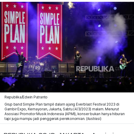
Republika/Edwin Putranto
Grup band Simple Plan tampil dalam ajang Everblast Festival 2023 di
Gambir Expo, Kemayoran, Jakarta, Sabtu (4/3/2023) malam. Menurut
Asosiasi Promotor Musik Indonesia (APMI), konser bukan hanya hiburan
tapi juga mampu jadi penggerak perekonomian. (ilustrasi)