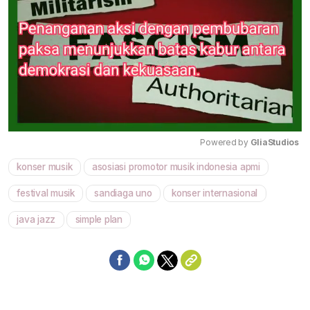
Powered by 
GliaStudios
konser musik
asosiasi promotor musik indonesia apmi
Mute
festival musik
sandiaga uno
konser internasional
java jazz
simple plan