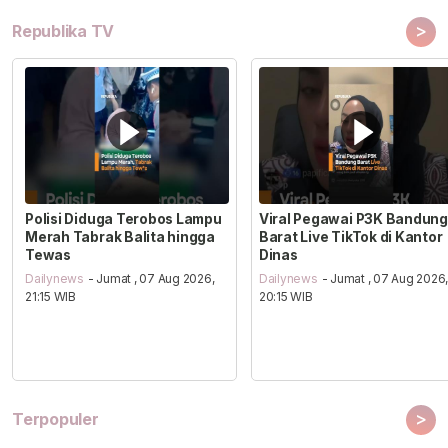
>
Republika TV
Polisi Diduga Terobos Lampu
Viral Pegawai P3K Bandung
Merah Tabrak Balita hingga
Barat Live TikTok di Kantor
Tewas
Dinas
Dailynews
- Jumat , 07 Aug 2026,
Dailynews
- Jumat , 07 Aug 2026
21:15 WIB
20:15 WIB
>
Terpopuler