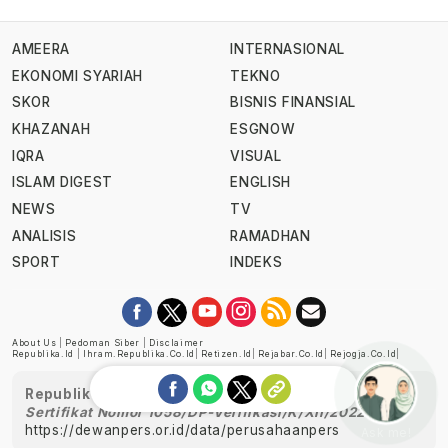
AMEERA
INTERNASIONAL
EKONOMI SYARIAH
TEKNO
SKOR
BISNIS FINANSIAL
KHAZANAH
ESGNOW
IQRA
VISUAL
ISLAM DIGEST
ENGLISH
NEWS
TV
ANALISIS
RAMADHAN
SPORT
INDEKS
About Us
|
Pedoman Siber
|
Disclaimer
Republika.id
|
Ihram.republika.co.id
|
Retizen.id
|
Rejabar.co.id
|
Rejogja.co.id
|
Republika telah diverifikasi oleh Dewan Pers
Sertifikat Nomor 1058/DP-Verifikasi/K/XII/2022
https://dewanpers.or.id/data/perusahaanpers
Ask me!