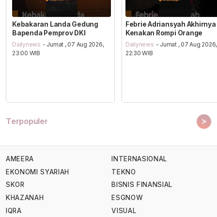
Kebakaran Landa Gedung
Febrie Adriansyah Akhirnya
Bapenda Pemprov DKI
Kenakan Rompi Orange
Dailynews
- Jumat , 07 Aug 2026,
Dailynews
- Jumat , 07 Aug 2026
23:00 WIB
22:30 WIB
>
Terpopuler
AMEERA
INTERNASIONAL
EKONOMI SYARIAH
TEKNO
SKOR
BISNIS FINANSIAL
KHAZANAH
ESGNOW
IQRA
VISUAL