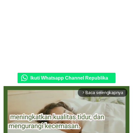
Ikuti Whatsapp Channel Republika
Baca selengkapnya
arrow_forward_ios