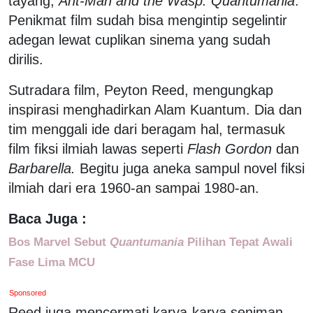
tayang,
Ant-Man and the Wasp: Quantumania
.
Penikmat film sudah bisa mengintip segelintir
adegan lewat cuplikan sinema yang sudah
dirilis.
Sutradara film, Peyton Reed, mengungkap
inspirasi menghadirkan Alam Kuantum. Dia dan
tim menggali ide dari beragam hal, termasuk
film fiksi ilmiah lawas seperti
Flash Gordon
dan
Barbarella.
Begitu juga aneka sampul novel fiksi
ilmiah dari era 1960-an sampai 1980-an.
Baca Juga :
Bos Marvel Sebut
Quantumania
Pilihan Tepat Awali
Fase Lima MCU
Sponsored
Reed juga mencermati karya-karya seniman