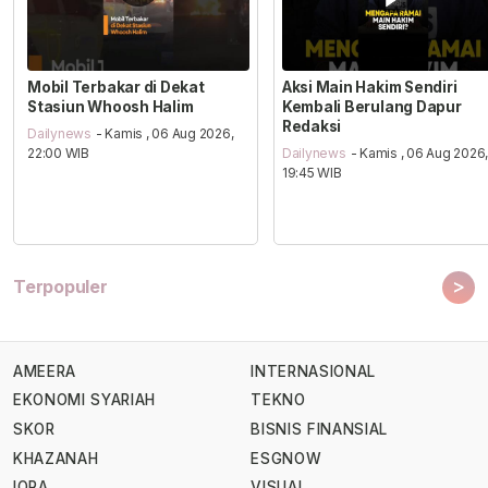
Mobil Terbakar di Dekat
Aksi Main Hakim Sendiri
Stasiun Whoosh Halim
Kembali Berulang Dapur
Redaksi
Dailynews
- Kamis , 06 Aug 2026,
22:00 WIB
Dailynews
- Kamis , 06 Aug 2026
19:45 WIB
>
Terpopuler
AMEERA
INTERNASIONAL
EKONOMI SYARIAH
TEKNO
SKOR
BISNIS FINANSIAL
KHAZANAH
ESGNOW
IQRA
VISUAL