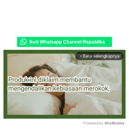
Ikuti Whatsapp Channel Republika
Baca selengkapnya
arrow_forward_ios
Powered by 
GliaStudios