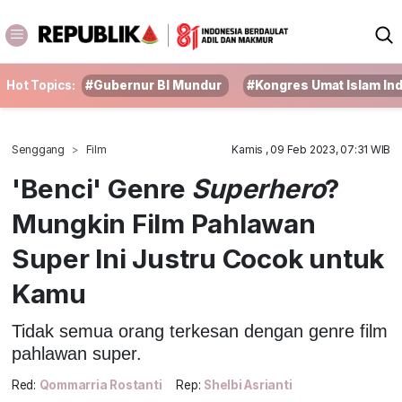
Hot Topics:
#Gubernur BI Mundur
#Kongres Umat Islam In
Senggang
Film
Kamis , 09 Feb 2023, 07:31 WIB
'Benci' Genre
Superhero
?
Mungkin Film Pahlawan
Super Ini Justru Cocok untuk
Kamu
Tidak semua orang terkesan dengan genre film
pahlawan super.
Red:
Qommarria Rostanti
Rep:
Shelbi Asrianti