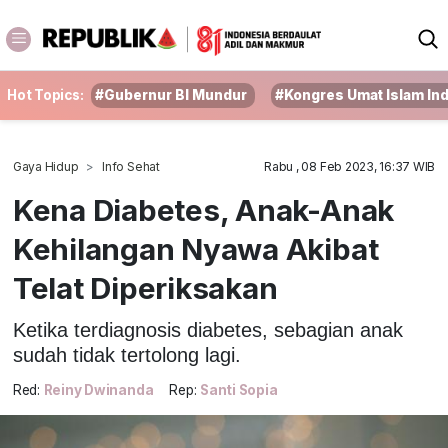
Hot Topics:
#Gubernur BI Mundur
#Kongres Umat Islam In
Gaya Hidup
Info Sehat
Rabu , 08 Feb 2023, 16:37 WIB
Kena Diabetes, Anak-Anak
Kehilangan Nyawa Akibat
Telat Diperiksakan
Ketika terdiagnosis diabetes, sebagian anak
sudah tidak tertolong lagi.
Red:
Reiny Dwinanda
Rep:
Santi Sopia