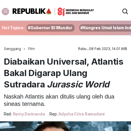
Hot Topics:
#Gubernur BI Mundur
#Kongres Umat Islam In
Senggang
Film
Rabu , 08 Feb 2023, 14:01 WIB
Diabaikan Universal, Atlantis
Bakal Digarap Ulang
Sutradara
Jurassic World
Naskah Atlantis akan ditulis ulang oleh dua
sineas ternama.
Red:
Reiny Dwinanda
Rep:
Adysha Citra Ramadani