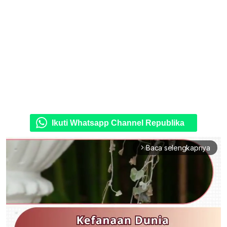
Ikuti Whatsapp Channel Republika
Baca selengkapnya
arrow_forward_ios