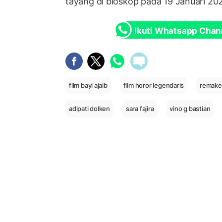
tayang di bioskop pada 19 Januari 20
Ikuti Whatsapp Chan
film bayi ajaib
film horor legendaris
remake 
adipati dolken
sara fajira
vino g bastian