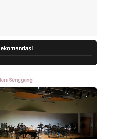
Rekomendasi
kini Senggang