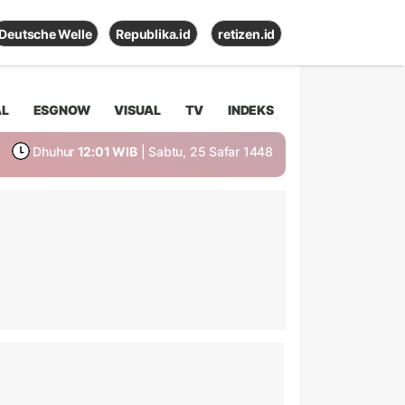
Deutsche Welle
Republika.id
retizen.id
AL
ESGNOW
VISUAL
TV
INDEKS
Dhuhur
12:01 WIB
| Sabtu, 25 Safar 1448