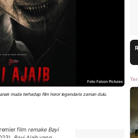
Ter
Foto: Falcon Pictures
 anak muda terhadap film horor legendaris zaman dulu.
remier film
remake Bayi
023).
Bayi Ajaib
yang