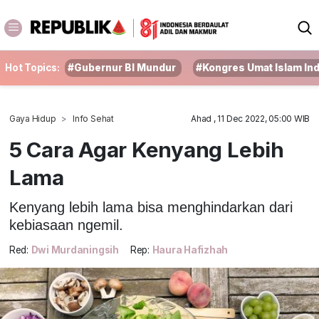
Hot Topics:
#Gubernur BI Mundur
#Kongres Umat Islam In
Gaya Hidup
Info Sehat
Ahad , 11 Dec 2022, 05:00 WIB
5 Cara Agar Kenyang Lebih
Lama
Kenyang lebih lama bisa menghindarkan dari
kebiasaan ngemil.
Red:
Dwi Murdaningsih
Rep:
Haura Hafizhah