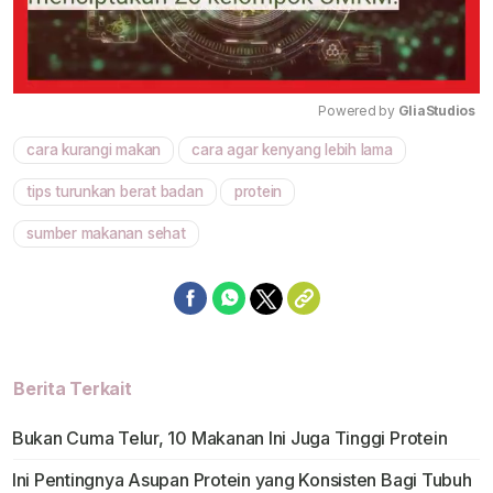
Powered by 
GliaStudios
cara kurangi makan
cara agar kenyang lebih lama
Mute
tips turunkan berat badan
protein
sumber makanan sehat
Berita Terkait
Bukan Cuma Telur, 10 Makanan Ini Juga Tinggi Protein
Ini Pentingnya Asupan Protein yang Konsisten Bagi Tubuh