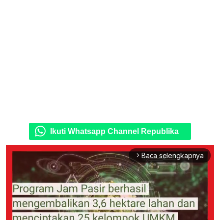
Ikuti Whatsapp Channel Republika
Baca selengkapnya
arrow_forward_ios