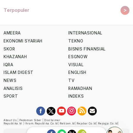
>
Terpopuler
AMEERA
INTERNASIONAL
EKONOMI SYARIAH
TEKNO
SKOR
BISNIS FINANSIAL
KHAZANAH
ESGNOW
IQRA
VISUAL
ISLAM DIGEST
ENGLISH
NEWS
TV
ANALISIS
RAMADHAN
SPORT
INDEKS
About Us
|
Pedoman Siber
|
Disclaimer
Republika.id
|
Ihram.republika.co.id
|
Retizen.id
|
Rejabar.co.id
|
Rejogja.co.id
|