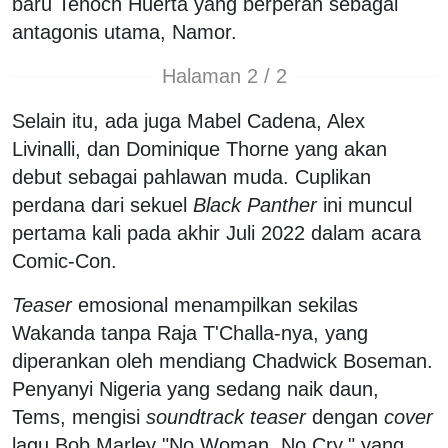
baru Tenoch Huerta yang berperan sebagai
antagonis utama, Namor.
Halaman 2 / 2
Selain itu, ada juga Mabel Cadena, Alex
Livinalli, dan Dominique Thorne yang akan
debut sebagai pahlawan muda. Cuplikan
perdana dari sekuel
Black Panther
ini muncul
pertama kali pada akhir Juli 2022 dalam acara
Comic-Con.
Teaser
emosional menampilkan sekilas
Wakanda tanpa Raja T'Challa-nya, yang
diperankan oleh mendiang Chadwick Boseman.
Penyanyi Nigeria yang sedang naik daun,
Tems, mengisi
soundtrack teaser
dengan
cover
lagu Bob Marley "No Woman, No Cry," yang