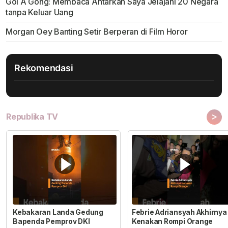
Gol A Gong: Membaca Antarkan Saya Jelajahi 20 Negara
tanpa Keluar Uang
Morgan Oey Banting Setir Berperan di Film Horor
Rekomendasi
>
Republika TV
Kebakaran Landa Gedung
Febrie Adriansyah Akhirnya
Bapenda Pemprov DKI
Kenakan Rompi Orange