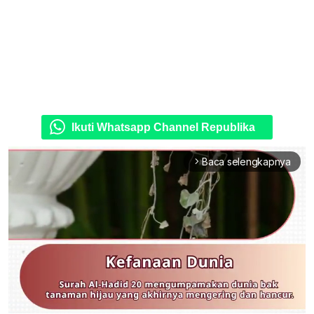
Ikuti Whatsapp Channel Republika
Baca selengkapnya
arrow_forward_ios