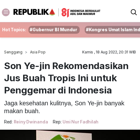
Hot Topics:
#Gubernur BI Mundur
#Kongres Umat Islam In
Senggang
Asia Pop
Kamis , 18 Aug 2022, 20:31 WIB
Son Ye-jin Rekomendasikan
Jus Buah Tropis Ini untuk
Penggemar di Indonesia
Jaga kesehatan kulitnya, Son Ye-jin banyak
makan buah.
Red:
Reiny Dwinanda
Rep:
Umi Nur Fadhilah