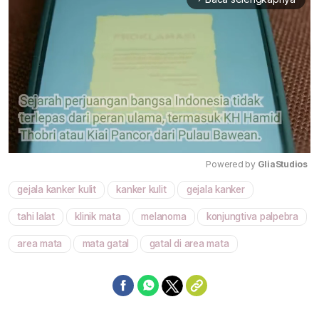
Powered by 
GliaStudios
gejala kanker kulit
kanker kulit
gejala kanker
Mute
tahi lalat
klinik mata
melanoma
konjungtiva palpebra
area mata
mata gatal
gatal di area mata