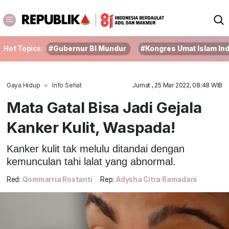
Hot Topics:
#Gubernur BI Mundur
#Kongres Umat Islam In
Gaya Hidup
Info Sehat
Jumat , 25 Mar 2022, 08:48 WIB
Mata Gatal Bisa Jadi Gejala
Kanker Kulit, Waspada!
Kanker kulit tak melulu ditandai dengan
kemunculan tahi lalat yang abnormal.
Red:
Qommarria Rostanti
Rep:
Adysha Citra Ramadani