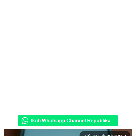
Ikuti Whatsapp Channel Republika
Baca selengkapnya
arrow_forward_ios