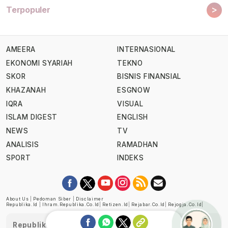
>
Terpopuler
AMEERA
INTERNASIONAL
EKONOMI SYARIAH
TEKNO
SKOR
BISNIS FINANSIAL
KHAZANAH
ESGNOW
IQRA
VISUAL
ISLAM DIGEST
ENGLISH
NEWS
TV
ANALISIS
RAMADHAN
SPORT
INDEKS
About Us
|
Pedoman Siber
|
Disclaimer
Republika.id
|
Ihram.republika.co.id
|
Retizen.id
|
Rejabar.co.id
|
Rejogja.co.id
|
Republika telah diverifikasi oleh Dewan Pers