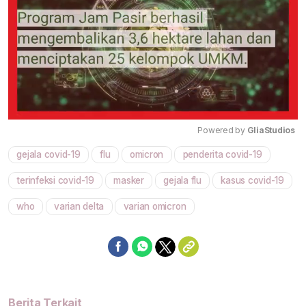
Powered by 
GliaStudios
gejala covid-19
flu
omicron
penderita covid-19
Mute
terinfeksi covid-19
masker
gejala flu
kasus covid-19
who
varian delta
varian omicron
Berita Terkait