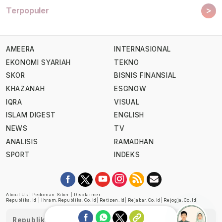
>
Terpopuler
AMEERA
INTERNASIONAL
EKONOMI SYARIAH
TEKNO
SKOR
BISNIS FINANSIAL
KHAZANAH
ESGNOW
IQRA
VISUAL
ISLAM DIGEST
ENGLISH
NEWS
TV
ANALISIS
RAMADHAN
SPORT
INDEKS
About Us
|
Pedoman Siber
|
Disclaimer
Republika.id
|
Ihram.republika.co.id
|
Retizen.id
|
Rejabar.co.id
|
Rejogja.co.id
|
Republika telah diverifikasi oleh Dewan Pers