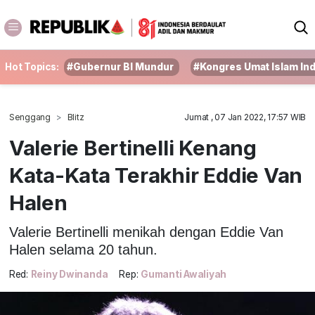
Hot Topics:
#Gubernur BI Mundur
#Kongres Umat Islam In
Senggang
Blitz
Jumat , 07 Jan 2022, 17:57 WIB
Valerie Bertinelli Kenang
Kata-Kata Terakhir Eddie Van
Halen
Valerie Bertinelli menikah dengan Eddie Van
Halen selama 20 tahun.
Red:
Reiny Dwinanda
Rep:
Gumanti Awaliyah