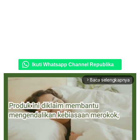
Ikuti Whatsapp Channel Republika
Baca selengkapnya
arrow_forward_ios