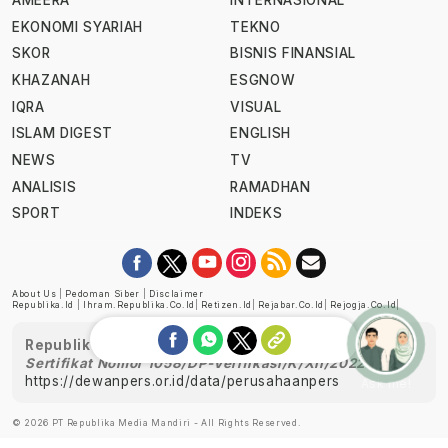
AMEERA
INTERNASIONAL
EKONOMI SYARIAH
TEKNO
SKOR
BISNIS FINANSIAL
KHAZANAH
ESGNOW
IQRA
VISUAL
ISLAM DIGEST
ENGLISH
NEWS
TV
ANALISIS
RAMADHAN
SPORT
INDEKS
About Us
|
Pedoman Siber
|
Disclaimer
Republika.id
|
Ihram.republika.co.id
|
Retizen.id
|
Rejabar.co.id
|
Rejogja.co.id
|
Republika telah diverifikasi oleh Dewan Pers
Sertifikat Nomor 1058/DP-Verifikasi/K/XII/2022
https://dewanpers.or.id/data/perusahaanpers
Ask me!
© 2026 PT Republika Media Mandiri - All Rights Reserved.