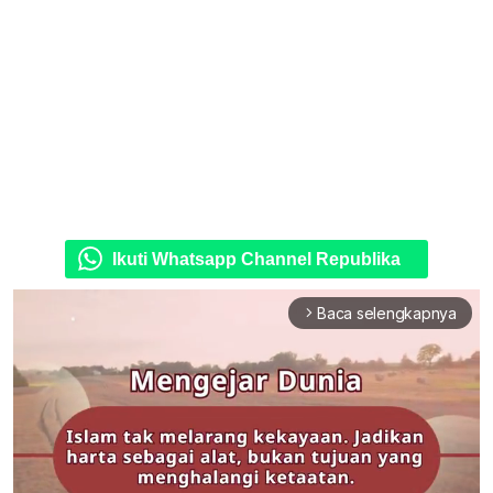
Ikuti Whatsapp Channel Republika
Baca selengkapnya
arrow_forward_ios