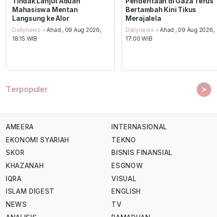
Tindak Lanjut Aduan
Penderitaan di Gaza Terus
Mahasiswa Mentan
Bertambah Kini Tikus
Langsung ke Alor
Merajalela
Dailynews
- Ahad , 09 Aug 2026,
Dailynews
- Ahad , 09 Aug 2026,
18:15 WIB
17:00 WIB
>
Terpopuler
AMEERA
INTERNASIONAL
EKONOMI SYARIAH
TEKNO
SKOR
BISNIS FINANSIAL
KHAZANAH
ESGNOW
IQRA
VISUAL
ISLAM DIGEST
ENGLISH
NEWS
TV