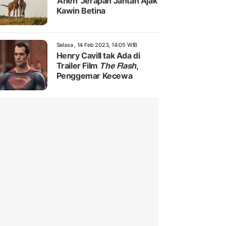
'Aneh' Jerapah Jantan Ajak
Kawin Betina
Selasa , 14 Feb 2023, 14:05 WIB
Henry Cavill tak Ada di
Trailer Film
The Flash
,
Penggemar Kecewa