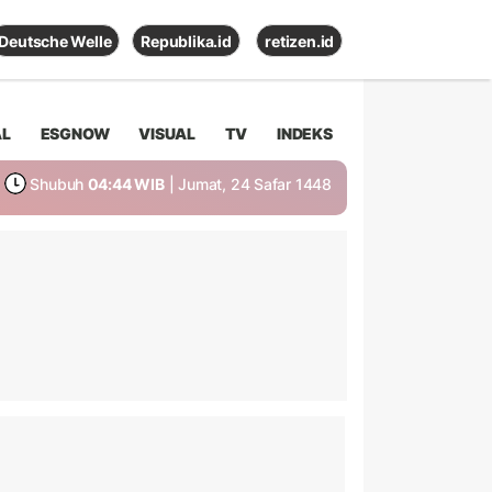
Deutsche Welle
Republika.id
retizen.id
AL
ESGNOW
VISUAL
TV
INDEKS
Shubuh
04:44 WIB
| Jumat, 24 Safar 1448