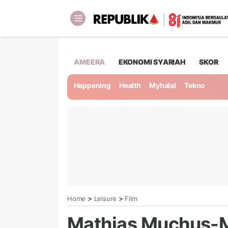
AMEERA
EKONOMI SYARIAH
SKOR
Happening
Health
Myhalal
Tekno
>
>
Home
Leisure
Film
Mathias Muchus-