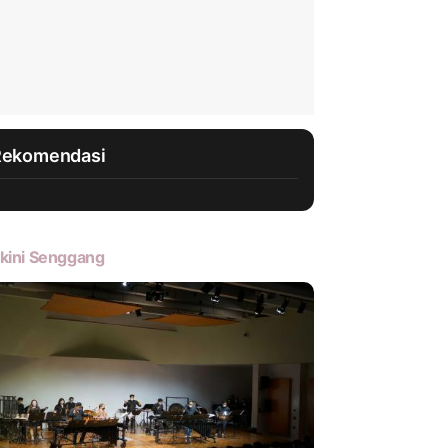
Rekomendasi
kini Senggang