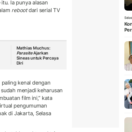
o
itu. Ia punya alasan
dalam
reboot
dari serial TV
Selas
Kon
Per
Mathias Muchus:
Parasite
Ajarkan
Sineas untuk Percaya
Diri
 paling kenal dengan
i sudah menjadi keharusan
uatan film ini,” kata
virtual pengumuman
mak di Jakarta, Selasa