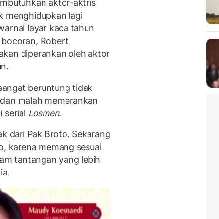
embutuhkan aktor-aktris
uk menghidupkan lagi
warnai layar kaca tahun
 bocoran, Robert
akan diperankan oleh aktor
un.
angat beruntung tidak
o dan malah memerankan
 serial
Losmen
.
ak dari Pak Broto. Sekarang
to, karena memang sesuai
am tantangan yang lebih
ia.