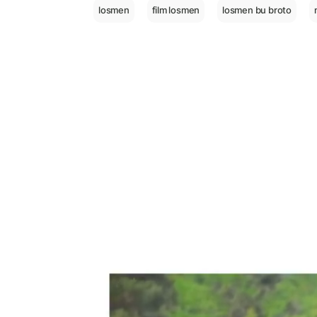
losmen
film losmen
losmen bu broto