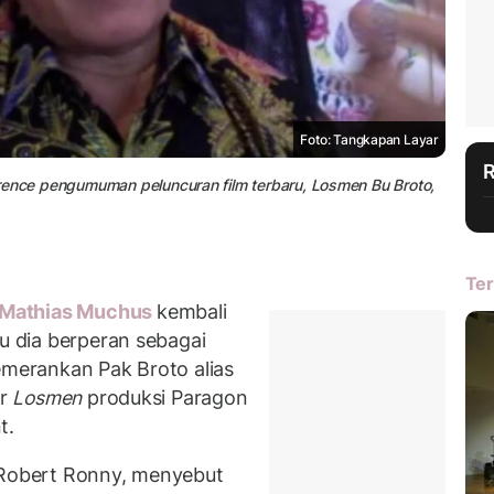
Foto: Tangkapan Layar
rence pengumuman peluncuran film terbaru, Losmen Bu Broto,
Ter
Mathias Muchus
kembali
ulu dia berperan sebagai
emerankan Pak Broto alias
ar
Losmen
produksi Paragon
t.
, Robert Ronny, menyebut