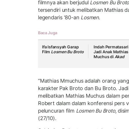
filmnya akan berjudul
Losmen Bu Brot
tersendiri untuk melibatkan Mathias 
legendaris '80-an
Losmen
.
Baca Juga
Ifa Isfansyah Garap
Indah Permatasari
Film
Losmen Bu Broto
Jadi Anak Mathias
Muchus di
Akad
“Mathias Mmuchus adalah orang yang
karakter Pak Broto dan Bu Broto. Jad
melibatkan Mathias Muchus dalam pemb
Robert dalam dalam konferensi pers 
peluncuran film
Losmen Bu Broto
, disi
(27/10).