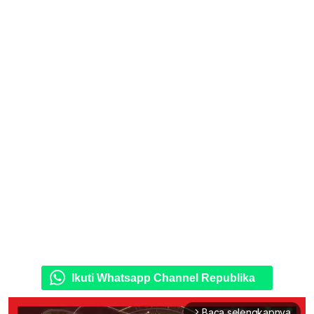
Ikuti Whatsapp Channel Republika
Baca selengkapnya
arrow_forward_ios