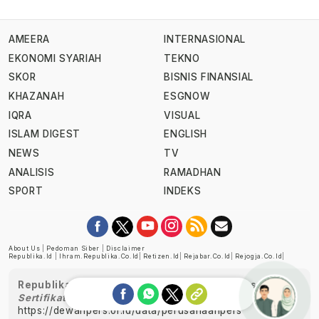
AMEERA
INTERNASIONAL
EKONOMI SYARIAH
TEKNO
SKOR
BISNIS FINANSIAL
KHAZANAH
ESGNOW
IQRA
VISUAL
ISLAM DIGEST
ENGLISH
NEWS
TV
ANALISIS
RAMADHAN
SPORT
INDEKS
About Us
|
Pedoman Siber
|
Disclaimer
Republika.id
|
Ihram.republika.co.id
|
Retizen.id
|
Rejabar.co.id
|
Rejogja.co.id
|
Republika telah diverifikasi oleh Dewan Pers
Sertifikat Nomor 1058/DP-Verifikasi/K/XII/2022
https://dewanpers.or.id/data/perusahaanpers