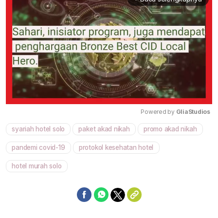
Powered by 
GliaStudios
syariah hotel solo
paket akad nikah
promo akad nikah
Mute
pandemi covid-19
protokol kesehatan hotel
hotel murah solo