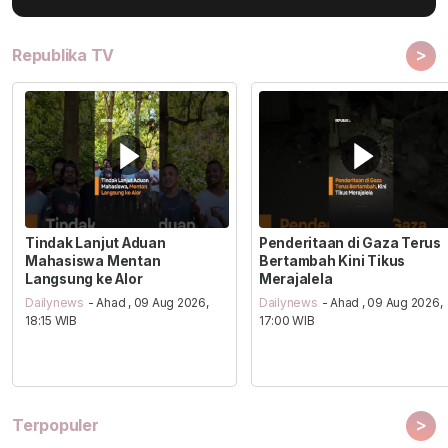
>
Republika TV
Tindak Lanjut Aduan
Penderitaan di Gaza Terus
Mahasiswa Mentan
Bertambah Kini Tikus
Langsung ke Alor
Merajalela
Dailynews
- Ahad , 09 Aug 2026,
Dailynews
- Ahad , 09 Aug 2026,
18:15 WIB
17:00 WIB
>
Terpopuler