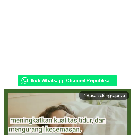
Ikuti Whatsapp Channel Republika
Baca selengkapnya
arrow_forward_ios