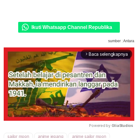
Ikuti Whatsapp Channel Republika
sumber : Antara
Baca selengkapnya
arrow_forward_ios
Powered by 
GliaStudios
sailor moon
anime jepang
anime sailor moon