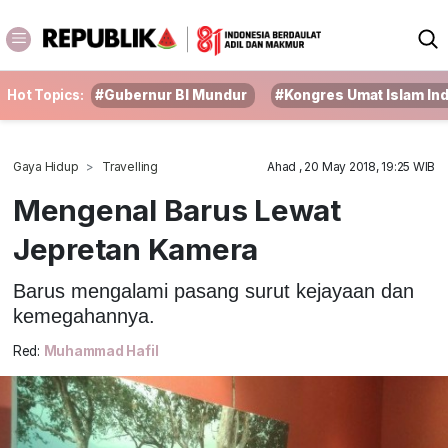
Hot Topics:
#Gubernur BI Mundur
#Kongres Umat Islam In
Gaya Hidup
Travelling
Ahad , 20 May 2018, 19:25 WIB
Mengenal Barus Lewat
Jepretan Kamera
Barus mengalami pasang surut kejayaan dan
kemegahannya.
Red:
Muhammad Hafil