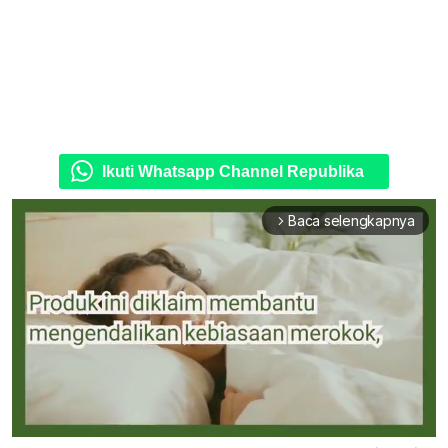
Ikuti Whatsapp Channel Republika
Baca selengkapnya
arrow_forward_ios