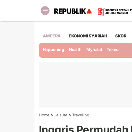
AMEERA
EKONOMI SYARIAH
SKOR
Happening
Health
Myhalal
Tekno
>
>
Home
Leisure
Travelling
Inggris Permudah