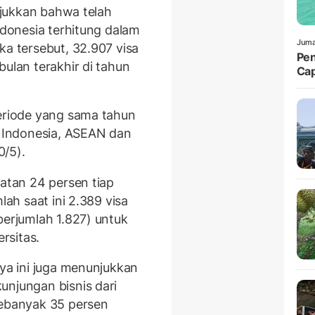
unjukkan bahwa telah
ndonesia terhitung dalam
Juma
a tersebut, 32.907 visa
Pen
bulan terakhir di tahun
Cap
periode yang sama tahun
k Indonesia, ASEAN dan
0/5).
katan 24 persen tiap
lah saat ini 2.389 visa
berjumlah 1.827) untuk
versitas.
nya ini juga menunjukkan
unjungan bisnis dari
sebanyak 35 persen