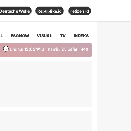
Deutsche Welle
Republika.id
retizen.id
AL
ESGNOW
VISUAL
TV
INDEKS
Dhuhur
12:02 WIB
| Kamis, 23 Safar 1448