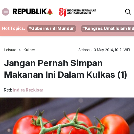
Hot Topics:
#Gubernur BI Mundur
#Kongres Umat Islam In
Leisure
Kuliner
Selasa , 13 May 2014, 10:21 WIB
Jangan Pernah Simpan
Makanan Ini Dalam Kulkas (1)
Red:
Indira Rezkisari