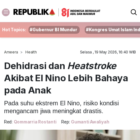
Hot Topics:
#Gubernur BI Mundur
#Kongres Umat Islam In
Ameera
Health
Selasa , 19 May 2026, 16:40 WIB
Dehidrasi dan
Heatstroke
Akibat El Nino Lebih Bahaya
pada Anak
Pada suhu ekstrem El Nino, risiko kondisi
mengancam jiwa meningkat drastis.
Red:
Qommarria Rostanti
Rep:
Gumanti Awaliyah