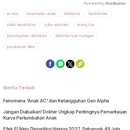
Powered by 
GliaStudios
el nino
kesehatan anak
dehidrasi
heatstroke
Mute
risiko kesehatan
suhu ekstrem
orang tua
pencegahan dehidrasi
aktivitas luar ruangan
perubahan iklim
Berita Terkait
Fenomena 'Anak AC' dan Ketangguhan Gen Alpha
Jangan Diabaikan! Dokter Ungkap Pentingnya Pemantauan
Kurva Pertumbuhan Anak
Efek El Nino Diprediksi Hingga 2027, Sebanyak 49 Juta