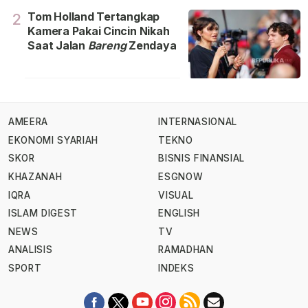
Tom Holland Tertangkap
2
Kamera Pakai Cincin Nikah
Saat Jalan
Bareng
Zendaya
AMEERA
INTERNASIONAL
EKONOMI SYARIAH
TEKNO
SKOR
BISNIS FINANSIAL
KHAZANAH
ESGNOW
IQRA
VISUAL
ISLAM DIGEST
ENGLISH
NEWS
TV
ANALISIS
RAMADHAN
SPORT
INDEKS