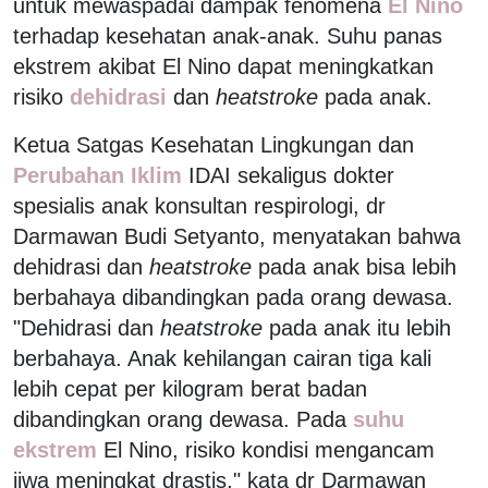
untuk mewaspadai dampak fenomena
El Nino
terhadap kesehatan anak-anak. Suhu panas
ekstrem akibat El Nino dapat meningkatkan
risiko
dehidrasi
dan
heatstroke
pada anak.
Ketua Satgas Kesehatan Lingkungan dan
Perubahan Iklim
IDAI sekaligus dokter
spesialis anak konsultan respirologi, dr
Darmawan Budi Setyanto, menyatakan bahwa
dehidrasi dan
heatstroke
pada anak bisa lebih
berbahaya dibandingkan pada orang dewasa.
"Dehidrasi dan
heatstroke
pada anak itu lebih
berbahaya. Anak kehilangan cairan tiga kali
lebih cepat per kilogram berat badan
dibandingkan orang dewasa. Pada
suhu
ekstrem
El Nino, risiko kondisi mengancam
jiwa meningkat drastis," kata dr Darmawan