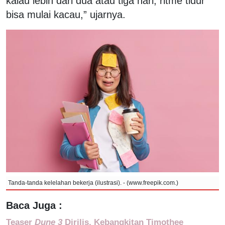
kalau lebih dari dua atau tiga hari, ritme tidur
bisa mulai kacau,” ujarnya.
Tanda-tanda kelelahan bekerja (ilustrasi). - (www.freepik.com.)
Baca Juga :
Teaser
Dune 3
Dirilis, Kebangkitan Timothee