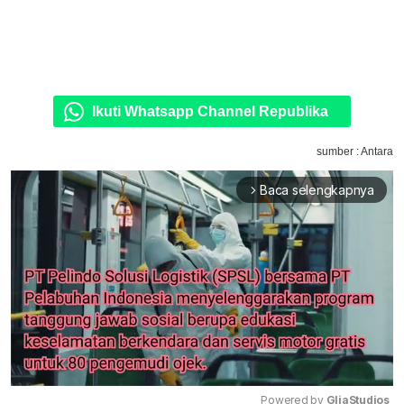
Ikuti Whatsapp Channel Republika
sumber : Antara
Baca selengkapnya
arrow_forward_ios
Powered by 
GliaStudios