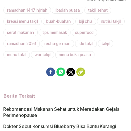
ramadhan 1447 hijriah
ibadah puasa
takjil sehat
Mute
kreasi menu takjil
buah-buahan
biji chia
nutrisi takjil
serat makanan
tips memasak
superfood
ramadhan 2026
recharge iman
ide takjil
takjil
menu takjil
war takjil
menu buka puasa
Berita Terkait
Rekomendasi Makanan Sehat untuk Meredakan Gejala
Perimenopause
Dokter Sebut Konsumsi Blueberry Bisa Bantu Kurangi