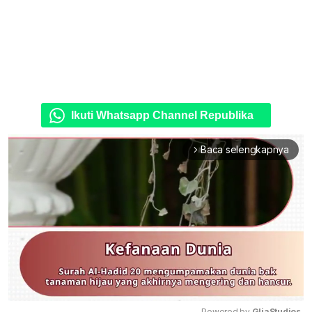
Ikuti Whatsapp Channel Republika
Baca selengkapnya
arrow_forward_ios
Powered by 
GliaStudios