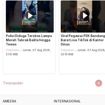
Polisi Diduga Terobos Lampu
Viral Pegawai P3K Bandung
Merah Tabrak Balita hingga
Barat Live TikTok di Kantor
Tewas
Dinas
Dailynews
- Jumat , 07 Aug 2026,
Dailynews
- Jumat , 07 Aug 2026
21:15 WIB
20:15 WIB
>
Terpopuler
AMEERA
INTERNASIONAL