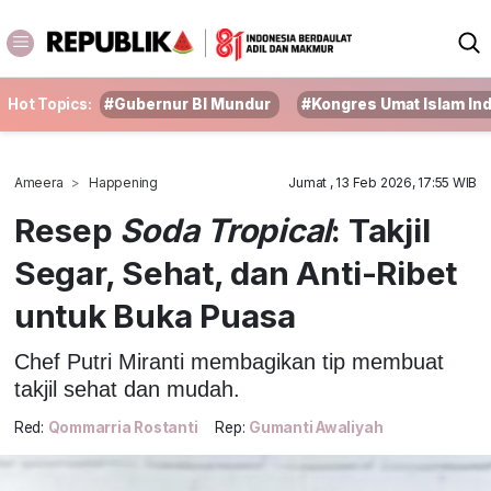
Hot Topics:
#Gubernur BI Mundur
#Kongres Umat Islam In
Ameera
Happening
Jumat , 13 Feb 2026, 17:55 WIB
Resep
Soda Tropical
: Takjil
Segar, Sehat, dan Anti-Ribet
untuk Buka Puasa
Chef Putri Miranti membagikan tip membuat
takjil sehat dan mudah.
Red:
Qommarria Rostanti
Rep:
Gumanti Awaliyah