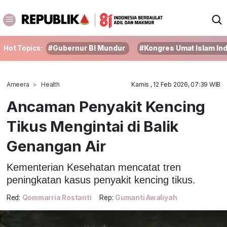
Hot Topics:
#Gubernur BI Mundur
#Kongres Umat Islam In
Ameera
Health
Kamis , 12 Feb 2026, 07:39 WIB
Ancaman Penyakit Kencing
Tikus Mengintai di Balik
Genangan Air
Kementerian Kesehatan mencatat tren
peningkatan kasus penyakit kencing tikus.
Red:
Qommarria Rostanti
Rep:
Gumanti Awaliyah