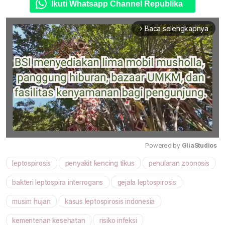
Ikuti Whatsapp Channel Republika
Baca selengkapnya
arrow_forward_ios
Powered by 
GliaStudios
leptospirosis
penyakit kencing tikus
penularan zoonosis
Mute
bakteri leptospira interrogans
gejala leptospirosis
musim hujan
kasus leptospirosis indonesia
kementerian kesehatan
risiko infeksi