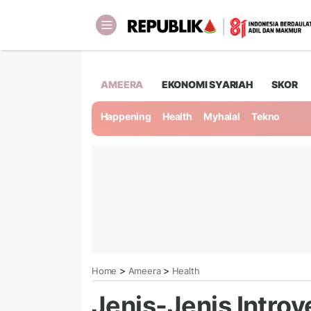
AMEERA
EKONOMI SYARIAH
SKOR
Happening
Health
Myhalal
Tekno
>
>
Home
Ameera
Health
Jenis-Jenis Introve