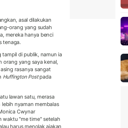
nangkan, asal dilakukan
rang-orang yang sudah
ta, mereka hanya benci
s tenaga.
tampil di publik, namun ia
n orang yang saya kenal,
n asing rasanya sangat
an
Huffington Post
pada
atu lawan satu, merasa
an lebih nyaman membalas
s Monica Cwynar
 waktu "me time" setelah
alau harus menolak ajakan