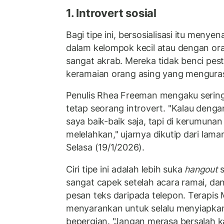
1. Introvert sosial
Bagi tipe ini, bersosialisasi itu menye
dalam kelompok kecil atau dengan o
sangat akrab. Mereka tidak benci pes
keramaian orang asing yang mengura
Penulis Rhea Freeman mengaku sering 
tetap seorang introvert. "Kalau denga
saya baik-baik saja, tapi di kerumuna
melelahkan," ujarnya dikutip dari lam
Selasa (19/1/2026).
Ciri tipe ini adalah lebih suka
hangout
s
sangat capek setelah acara ramai, d
pesan teks daripada telepon. Terapi
menyarankan untuk selalu menyiapkan
bepergian. "Jangan merasa bersalah k