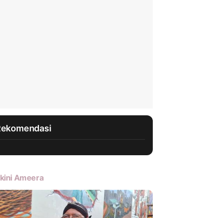
Rekomendasi
kini Ameera