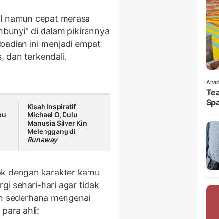
ol namun cepat merasa
mbunyi" di dalam pikirannya
ibadian ini menjadi empat
, dan terkendali.
Ahad
Tea
Spa
Kisah Inspiratif
bu
Michael O, Dulu
Manusia Silver Kini
Melenggang di
Runaway
ok dengan karakter kamu
i sehari-hari agar tidak
san sederhana mengenai
para ahli: