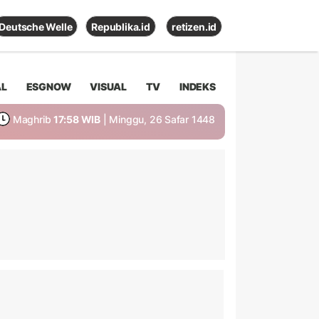
Deutsche Welle
Republika.id
retizen.id
AL
ESGNOW
VISUAL
TV
INDEKS
Maghrib
17:58 WIB
| Minggu, 26 Safar 1448