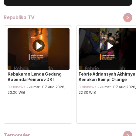
>
Republika TV
Kebakaran Landa Gedung
Febrie Adriansyah Akhirnya
Bapenda Pemprov DKI
Kenakan Rompi Orange
Dailynews
- Jumat , 07 Aug 2026,
Dailynews
- Jumat , 07 Aug 2026
23:00 WIB
22:30 WIB
>
Terpopuler