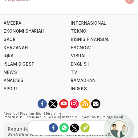
AMEERA
INTERNASIONAL
EKONOMI SYARIAH
TEKNO
SKOR
BISNIS FINANSIAL
KHAZANAH
ESGNOW
IQRA
VISUAL
ISLAM DIGEST
ENGLISH
NEWS
TV
ANALISIS
RAMADHAN
SPORT
INDEKS
About Us
|
Pedoman Siber
|
Disclaimer
Republika.id
|
Ihram.republika.co.id
|
Retizen.id
|
Rejabar.co.id
|
Rejogja.co.id
|
Republika telah diverifikasi oleh Dewan Pers
Sertifikat Nomor 1058/DP-Verifikasi/K/XII/2022