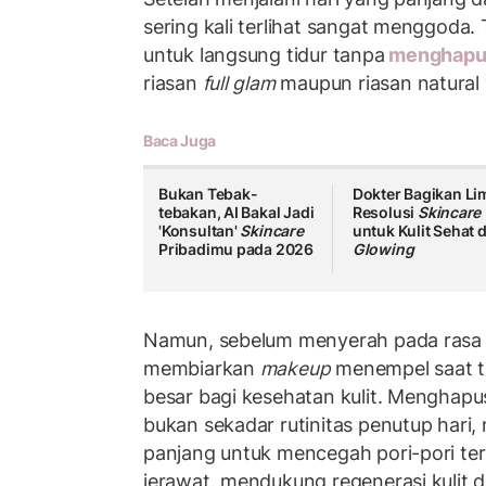
sering kali terlihat sangat menggoda.
untuk langsung tidur tanpa
menghapus
riasan
full glam
maupun riasan natural y
Baca Juga
Bukan Tebak-
Dokter Bagikan Li
tebakan, AI Bakal Jadi
Resolusi
Skincare
'Konsultan'
Skincare
untuk Kulit Sehat 
Pribadimu pada 2026
Glowing
Namun, sebelum menyerah pada rasa 
membiarkan
makeup
menempel saat ti
besar bagi kesehatan kulit. Menghapu
bukan sekadar rutinitas penutup hari,
panjang untuk mencegah pori-pori ter
jerawat, mendukung regenerasi kulit d