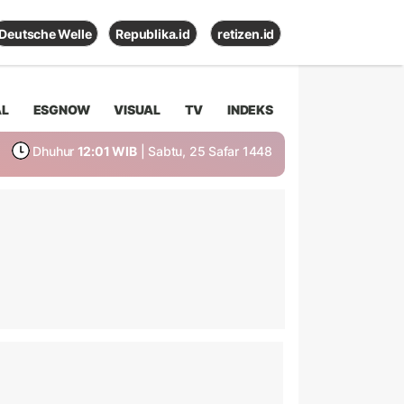
Deutsche Welle
Republika.id
retizen.id
AL
ESGNOW
VISUAL
TV
INDEKS
Dhuhur
12:01 WIB
| Sabtu, 25 Safar 1448