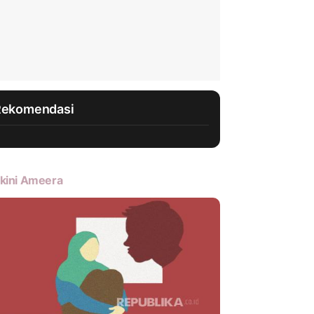
Rekomendasi
kini Ameera