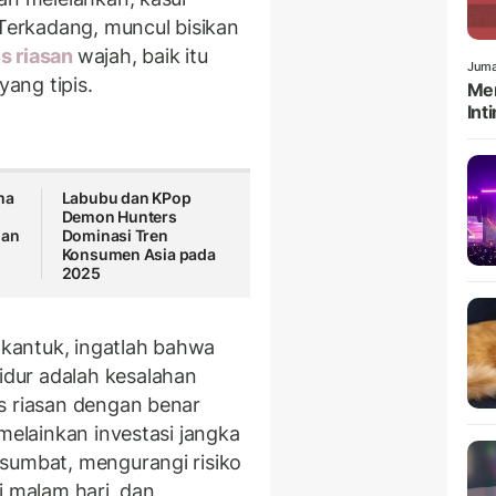
 Terkadang, muncul bisikan
 riasan
wajah, baik itu
Juma
ang tipis.
Men
Int
ma
Labubu dan KPop
Demon Hunters
dan
Dominasi Tren
Konsumen Asia pada
2025
kantuk, ingatlah bahwa
dur adalah kesalahan
s riasan dengan benar
 melainkan investasi jangka
sumbat, mengurangi risiko
i malam hari, dan