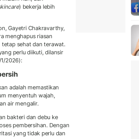
skincare
) bekerja lebih
lon, Gayetri Chakravarthy,
ra menghapus riasan
t tetap sehat dan terawat.
ang perlu diikuti, dilansir
1/2026):
bersih
akan adalah memastikan
lum menyentuh wajah,
n air mengalir.
n bakteri dan debu ke
roses pembersihan. Dengan
tasi yang tidak perlu dan