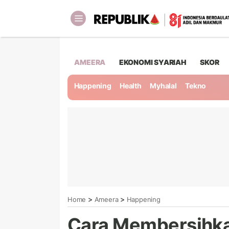
AMEERA
EKONOMI SYARIAH
SKOR
Happening
Health
Myhalal
Tekno
>
>
Home
Ameera
Happening
Cara Membersihka