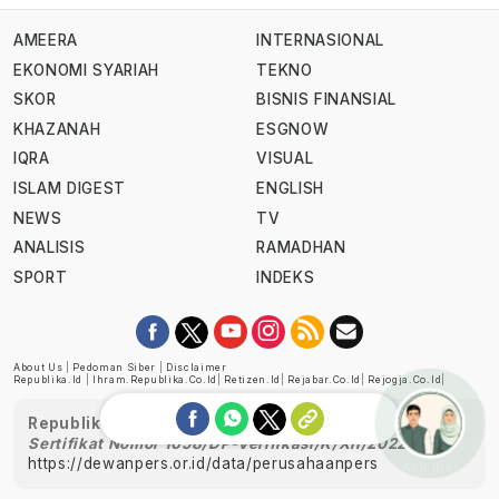
AMEERA
INTERNASIONAL
EKONOMI SYARIAH
TEKNO
SKOR
BISNIS FINANSIAL
KHAZANAH
ESGNOW
IQRA
VISUAL
ISLAM DIGEST
ENGLISH
NEWS
TV
ANALISIS
RAMADHAN
SPORT
INDEKS
About Us
|
Pedoman Siber
|
Disclaimer
Republika.id
|
Ihram.republika.co.id
|
Retizen.id
|
Rejabar.co.id
|
Rejogja.co.id
|
Republika telah diverifikasi oleh Dewan Pers
Sertifikat Nomor 1058/DP-Verifikasi/K/XII/2022
https://dewanpers.or.id/data/perusahaanpers
Ask me!