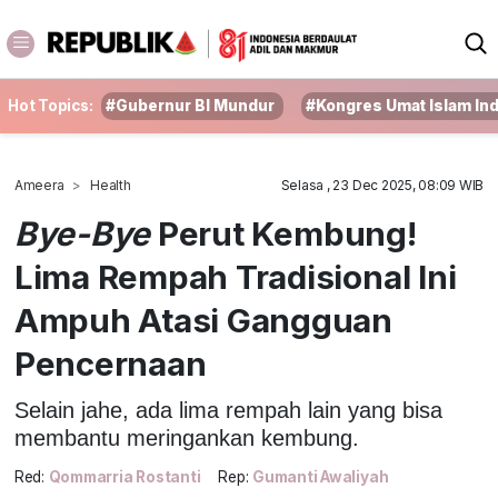
Hot Topics:
#Gubernur BI Mundur
#Kongres Umat Islam In
Ameera
Health
Selasa , 23 Dec 2025, 08:09 WIB
Bye-Bye
Perut Kembung!
Lima Rempah Tradisional Ini
Ampuh Atasi Gangguan
Pencernaan
Selain jahe, ada lima rempah lain yang bisa
membantu meringankan kembung.
Red:
Qommarria Rostanti
Rep:
Gumanti Awaliyah