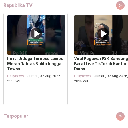
>
Republika TV
Polisi Diduga Terobos Lampu
Viral Pegawai P3K Bandung
Merah Tabrak Balita hingga
Barat Live TikTok di Kantor
Tewas
Dinas
Dailynews
- Jumat , 07 Aug 2026,
Dailynews
- Jumat , 07 Aug 2026
21:15 WIB
20:15 WIB
>
Terpopuler