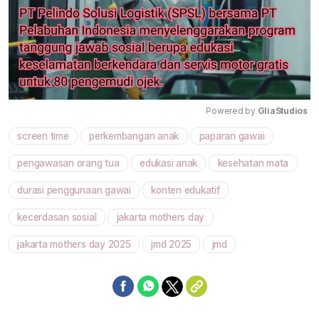
Powered by 
GliaStudios
screen time
perkembangan anak
paparan gawai
Mute
pengawasan orang tua
edukasi anak
kesehatan mata
durasi penggunaan gawai
konten edukatif
kecerdasan sosial
jakarta mothers day
jakarta mothers day 2025
jmd 2025
jmd