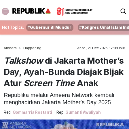
Hot Topics:
#Gubernur BI Mundur
#Kongres Umat Islam In
Ameera
Happening
Ahad , 21 Dec 2025, 17:38 WIB
Talkshow
di Jakarta Mother’s
Day, Ayah-Bunda Diajak Bijak
Atur
Screen Time
Anak
Republika melalui Ameera Network kembali
menghadirkan Jakarta Mother's Day 2025.
Red:
Qommarria Rostanti
Rep:
Gumanti Awaliyah