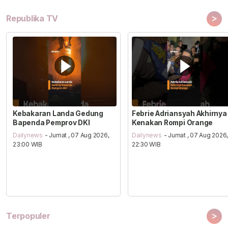
>
Republika TV
Kebakaran Landa Gedung
Febrie Adriansyah Akhirnya
Bapenda Pemprov DKI
Kenakan Rompi Orange
Dailynews
- Jumat , 07 Aug 2026,
Dailynews
- Jumat , 07 Aug 2026
23:00 WIB
22:30 WIB
>
Terpopuler