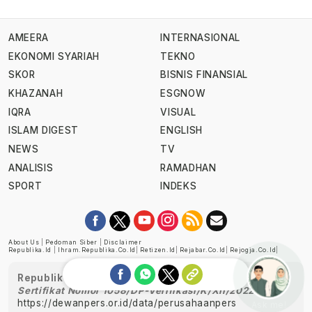
AMEERA
INTERNASIONAL
EKONOMI SYARIAH
TEKNO
SKOR
BISNIS FINANSIAL
KHAZANAH
ESGNOW
IQRA
VISUAL
ISLAM DIGEST
ENGLISH
NEWS
TV
ANALISIS
RAMADHAN
SPORT
INDEKS
About Us
|
Pedoman Siber
|
Disclaimer
Republika.id
|
Ihram.republika.co.id
|
Retizen.id
|
Rejabar.co.id
|
Rejogja.co.id
|
Republika telah diverifikasi oleh Dewan Pers
Sertifikat Nomor 1058/DP-Verifikasi/K/XII/2022
https://dewanpers.or.id/data/perusahaanpers
Ask me!