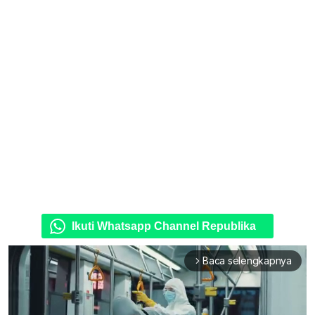
Ikuti Whatsapp Channel Republika
Baca selengkapnya
arrow_forward_ios