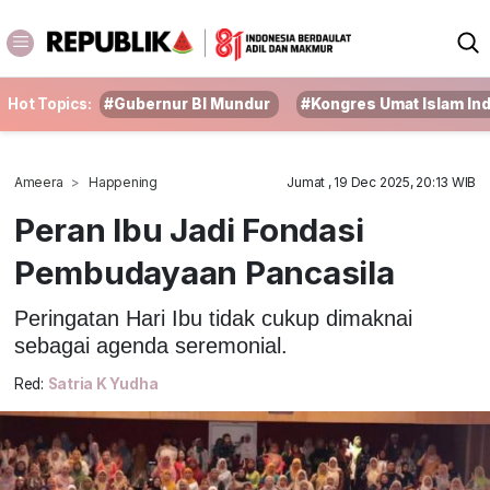
Hot Topics:
#Gubernur BI Mundur
#Kongres Umat Islam In
Ameera
Happening
Jumat , 19 Dec 2025, 20:13 WIB
Peran Ibu Jadi Fondasi
Pembudayaan Pancasila
Peringatan Hari Ibu tidak cukup dimaknai
sebagai agenda seremonial.
Red:
Satria K Yudha