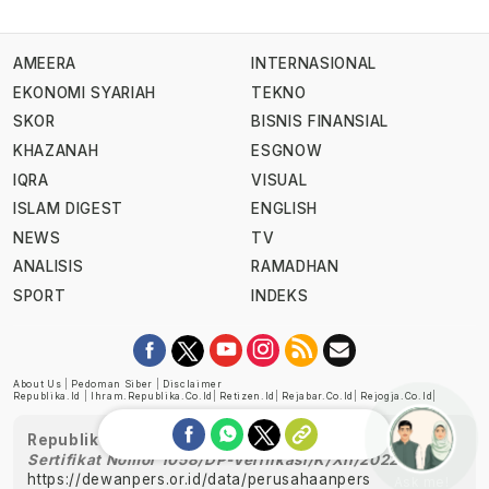
AMEERA
INTERNASIONAL
EKONOMI SYARIAH
TEKNO
SKOR
BISNIS FINANSIAL
KHAZANAH
ESGNOW
IQRA
VISUAL
ISLAM DIGEST
ENGLISH
NEWS
TV
ANALISIS
RAMADHAN
SPORT
INDEKS
About Us
|
Pedoman Siber
|
Disclaimer
Republika.id
|
Ihram.republika.co.id
|
Retizen.id
|
Rejabar.co.id
|
Rejogja.co.id
|
Republika telah diverifikasi oleh Dewan Pers
Sertifikat Nomor 1058/DP-Verifikasi/K/XII/2022
https://dewanpers.or.id/data/perusahaanpers
Ask me!