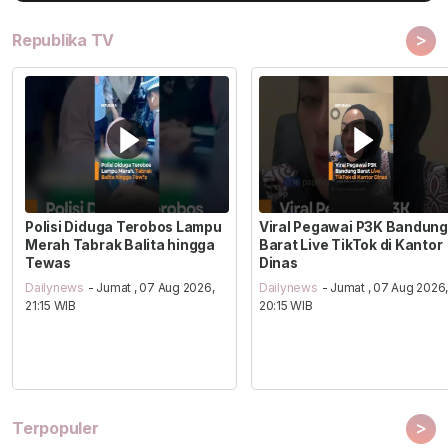
>
Republika TV
Polisi Diduga Terobos Lampu
Viral Pegawai P3K Bandung
Merah Tabrak Balita hingga
Barat Live TikTok di Kantor
Tewas
Dinas
Dailynews
- Jumat , 07 Aug 2026,
Dailynews
- Jumat , 07 Aug 2026
21:15 WIB
20:15 WIB
>
Terpopuler