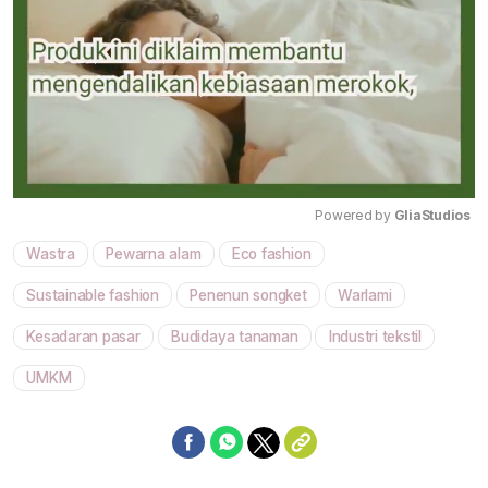
Powered by 
GliaStudios
Wastra
Pewarna alam
Eco fashion
Mute
Sustainable fashion
Penenun songket
Warlami
Kesadaran pasar
Budidaya tanaman
Industri tekstil
UMKM